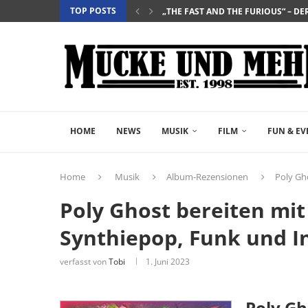
„THE FAST AND THE FURIOUS“ – DE
TOP POSTS
„SALZ UND WASSER – MIT DER LEG
„PALÄSTINA 36“ – DAS HISTORIEN-D
„GELIEBTER SPINNER“ – JOHN SCH
HOME
NEWS
MUSIK
FILM
FUN & EV
Home
Musik
Album-Rezensionen
Poly Gh
Poly Ghost bereiten mi
Synthiepop, Funk und I
verfasst von
Tobi
1. Juni 2023
Poly Gh