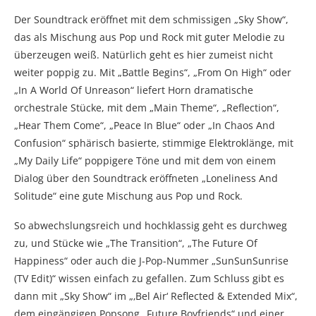
Der Soundtrack eröffnet mit dem schmissigen „Sky Show“,
das als Mischung aus Pop und Rock mit guter Melodie zu
überzeugen weiß. Natürlich geht es hier zumeist nicht
weiter poppig zu. Mit „Battle Begins“, „From On High“ oder
„In A World Of Unreason“ liefert Horn dramatische
orchestrale Stücke, mit dem „Main Theme“, „Reflection“,
„Hear Them Come“, „Peace In Blue“ oder „In Chaos And
Confusion“ sphärisch basierte, stimmige Elektroklänge, mit
„My Daily Life“ poppigere Töne und mit dem von einem
Dialog über den Soundtrack eröffneten „Loneliness And
Solitude“ eine gute Mischung aus Pop und Rock.
So abwechslungsreich und hochklassig geht es durchweg
zu, und Stücke wie „The Transition“, „The Future Of
Happiness“ oder auch die J-Pop-Nummer „SunSunSunrise
(TV Edit)“ wissen einfach zu gefallen. Zum Schluss gibt es
dann mit „Sky Show“ im „‚Bel Air‘ Reflected & Extended Mix“,
dem eingängigen Popsong „Future Boyfriends“ und einer