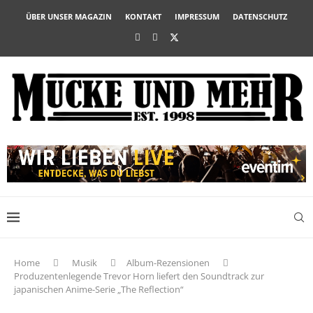
ÜBER UNSER MAGAZIN
KONTAKT
IMPRESSUM
DATENSCHUTZ
Home
Musik
Album-Rezensionen
Produzentenlegende Trevor Horn liefert den Soundtrack zur
japanischen Anime-Serie „The Reflection“