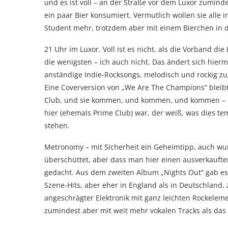
und es ist voll – an der Straße vor dem Luxor zumin
ein paar Bier konsumiert. Vermutlich wollen sie alle i
Student mehr, trotzdem aber mit einem Bierchen in d
21 Uhr im Luxor. Voll ist es nicht, als die Vorband d
die wenigsten – ich auch nicht. Das ändert sich hiermi
anständige Indie-Rocksongs, melodisch und rockig zug
Eine Coverversion von „We Are The Champions“ bleibt 
Club, und sie kommen, und kommen, und kommen – bis
hier (ehemals Prime Club) war, der weiß, was dies t
stehen.
Metronomy – mit Sicherheit ein Geheimtipp, auch wur
überschüttet, aber dass man hier einen ausverkaufte
gedacht. Aus dem zweiten Album „Nights Out“ gab es 
Szene-Hits, aber eher in England als in Deutschlan
angeschrägter Elektronik mit ganz leichten Rockeleme
zumindest aber mit weit mehr vokalen Tracks als das