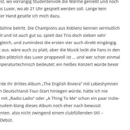
dest, wo vorrangig Studentenvolk die Wärme genießt und noch
ns Luxor, wo ab 21 Uhr gespielt werden soll. Lange kein
er Hand geselle ich mich dazu.
ie Bühne betritt. Die Champions aus Koblenz kennen vermutlich
t und ist auch gut so, spielt das Trio doch sieben sehr
leich, und zumindest die ersten vier auch direkt eingängig.
aus, wäre auch zu platt, aber die Musik lockt die Fans in den
 plötzlich das Luxor proppevoll ist … und wer schon einmal
emperaturtechnisch bedeutet: ein heißes Konzert würde bevor
de ihr drittes Album „The English Riviera“ mit Lobeshymnen
n Deutschland-Tour-Start hinlegen würde, hätte ich nie
mit „Radio Ladio“ oder „A Thing To Me“ schon ein paar Indie-
d, zudem klang dieses Album noch eher nach bewusst
nten, also nicht zwingend einem clubfüllenden Stil –
 Debüt.