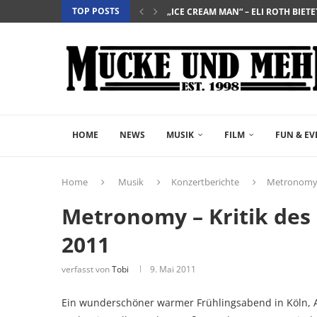
TOP POSTS
„EVERYTIME“ – BERÜHRENDE TRA
„NIGHTBORN“ – WENN MUTTERSEI
“DER TEUFEL TRÄGT PRADA 2” – DIE 
„INSIDIOUS: OUT OF THE FURTHER“ 
„THE FAST AND THE FURIOUS“ – DE
„SALZ UND WASSER – MIT DER LEG
„PALÄSTINA 36“ – DAS HISTORIEN-D
„GELIEBTER SPINNER“ – JOHN SCH
HOME
NEWS
MUSIK
FILM
FUN & EV
Home
Musik
Konzertberichte
Metronomy –
Metronomy – Kritik des 
2011
verfasst von
Tobi
9. Mai 2011
Ein wunderschöner warmer Frühlingsabend in Köln, 