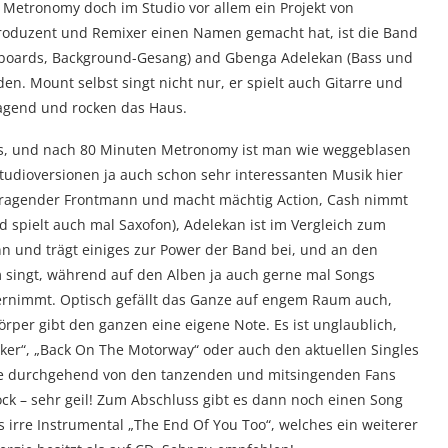
 Metronomy doch im Studio vor allem ein Projekt von
roduzent und Remixer einen Namen gemacht hat, ist die Band
Keyboards, Background-Gesang) and Gbenga Adelekan (Bass und
n. Mount selbst singt nicht nur, er spielt auch Gitarre und
agend und rocken das Haus.
los, und nach 80 Minuten Metronomy ist man wie weggeblasen
Studioversionen ja auch schon sehr interessanten Musik hier
orragender Frontmann und macht mächtig Action, Cash nimmt
d spielt auch mal Saxofon), Adelekan ist im Vergleich zum
n und trägt einiges zur Power der Band bei, und an den
um singt, während auf den Alben ja auch gerne mal Songs
rnimmt. Optisch gefällt das Ganze auf engem Raum auch,
rper gibt den ganzen eine eigene Note. Es ist unglaublich,
ker“, „Back On The Motorway“ oder auch den aktuellen Singles
eine durchgehend von den tanzenden und mitsingenden Fans
ock – sehr geil! Zum Abschluss gibt es dann noch einen Song
s irre Instrumental „The End Of You Too“, welches ein weiterer