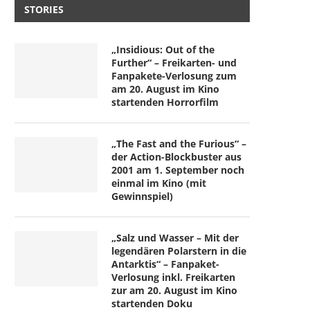
STORIES
„Insidious: Out of the
Further“ – Freikarten- und
Fanpakete-Verlosung zum
am 20. August im Kino
startenden Horrorfilm
Fatoni überzeugt auch auf seinem
Deep Purple rocken auch a
siebten Album mit...
24. Studioalbum...
„The Fast and the Furious“ –
der Action-Blockbuster aus
9. Juli 2026
1. Juli 2026
2001 am 1. September noch
einmal im Kino (mit
Gewinnspiel)
„Salz und Wasser – Mit der
legendären Polarstern in die
Antarktis“ – Fanpaket-
Verlosung inkl. Freikarten
zur am 20. August im Kino
startenden Doku