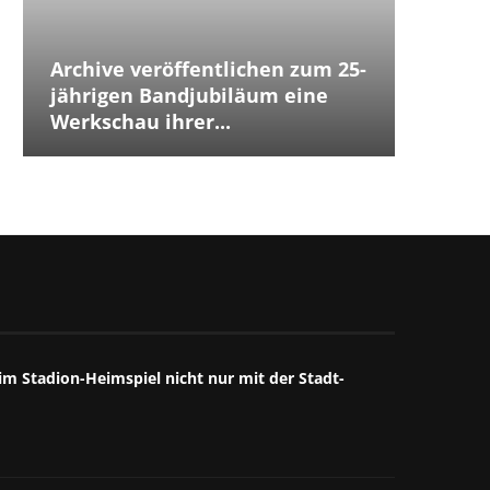
Archive veröffentlichen zum 25-
Placeb
Placebo
Distur
jährigen Bandjubiläum eine
The Cu
Jubilä
besten
The We
Annive
Tears 
Iggy P
Werkschau ihrer...
ersten
Debüts.
Box...
starke
großart
starkes
Mitschn
m Stadion-Heimspiel nicht nur mit der Stadt-