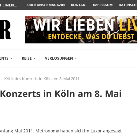
UERAUFARBEITUNG DER BESONDEREN ART
ÜBER UNSER MAGAZIN
KONTAKT
IMPRESSUM
DATENSCH
N ZUM ALBTRAUM WIRD
SPÄTE...
– FREIKARTEN- UND...
R ACTION-BLOCKBUSTER...
ENDÄREN POLARSTERN...
RAMA JETZT AUF DVD...
LESINGERS ROMCOM AUS 1963...
ENTS
REISE
VERLOSUNGEN
 Kritik des Konzerts in Köln am 8. Mai 2011
Konzerts in Köln am 8. Mai
Anfang Mai 2011. Metronomy haben sich im Luxor angesagt,