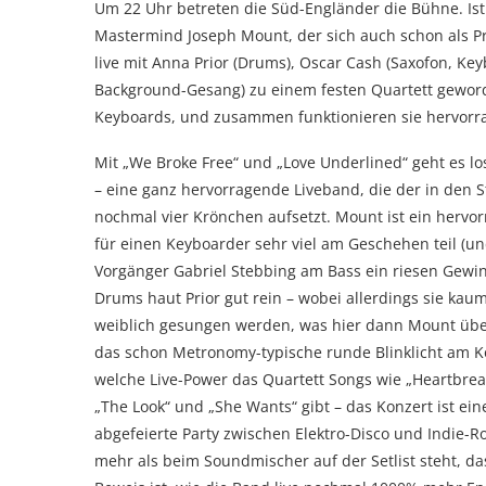
Um 22 Uhr betreten die Süd-Engländer die Bühne. Ist
Mastermind Joseph Mount, der sich auch schon als P
live mit Anna Prior (Drums), Oscar Cash (Saxofon, 
Background-Gesang) zu einem festen Quartett geworde
Keyboards, und zusammen funktionieren sie hervorr
Mit „We Broke Free“ und „Love Underlined“ geht es 
– eine ganz hervorragende Liveband, die der in den 
nochmal vier Krönchen aufsetzt. Mount ist ein herv
für einen Keyboarder sehr viel am Geschehen teil (un
Vorgänger Gabriel Stebbing am Bass ein riesen Gewin
Drums haut Prior gut rein – wobei allerdings sie ka
weiblich gesungen werden, was hier dann Mount übe
das schon Metronomy-typische runde Blinklicht am Kö
welche Live-Power das Quartett Songs wie „Heartbrea
„The Look“ und „She Wants“ gibt – das Konzert ist 
abgefeierte Party zwischen Elektro-Disco und Indie-R
mehr als beim Soundmischer auf der Setlist steht, da