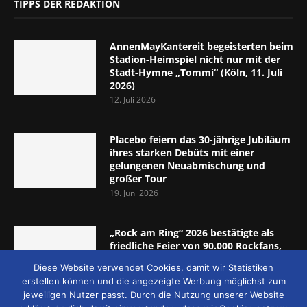
TIPPS DER REDAKTION
AnnenMayKantereit begeisterten beim
Stadion-Heimspiel nicht nur mit der
Stadt-Hymne „Tommi“ (Köln, 11. Juli
2026)
12. Juli 2026
Placebo feiern das 30-jährige Jubiläum
ihres starken Debüts mit einer
gelungenen Neuabmischung und
großer Tour
19. Juni 2026
„Rock am Ring“ 2026 bestätigte als
friedliche Feier von 90.000 Rockfans,
dass das Konzept passt (Nürburgring,
Diese Website verwendet Cookies, damit wir Statistiken
5.-7. Juni 2026)
erstellen können und die angezeigte Werbung möglichst zum
8. Juni 2026
jeweiligen Nutzer passt. Durch die Nutzung unserer Website