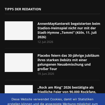
TIPPS DER REDAKTION
AnnenMayKantereit begeisterten beim
Stadion-Heimspiel nicht nur mit der
Stadt-Hymne „Tommi“ (Köln, 11. Juli
2026)
12. Juli 2026
Placebo feiern das 30-jährige Jubiläum
ihres starken Debüts mit einer
gelungenen Neuabmischung und
großer Tour
19. Juni 2026
„Rock am Ring“ 2026 bestätigte als
friedliche Feier von 90.000 Rockfans,
dass das Konzept passt (Nürburgring,
Diese Website verwendet Cookies, damit wir Statistiken
5.-7. Juni 2026)
erstellen können und die angezeigte Werbung möglichst zum