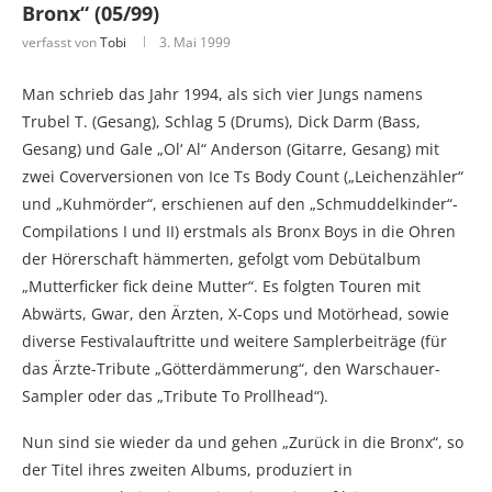
Bronx“ (05/99)
verfasst von
Tobi
3. Mai 1999
Man schrieb das Jahr 1994, als sich vier Jungs namens
Trubel T. (Gesang), Schlag 5 (Drums), Dick Darm (Bass,
Gesang) und Gale „Ol‘ Al“ Anderson (Gitarre, Gesang) mit
zwei Coverversionen von Ice Ts Body Count („Leichenzähler“
und „Kuhmörder“, erschienen auf den „Schmuddelkinder“-
Compilations I und II) erstmals als Bronx Boys in die Ohren
der Hörerschaft hämmerten, gefolgt vom Debütalbum
„Mutterficker fick deine Mutter“. Es folgten Touren mit
Abwärts, Gwar, den Ärzten, X-Cops und Motörhead, sowie
diverse Festivalauftritte und weitere Samplerbeiträge (für
das Ärzte-Tribute „Götterdämmerung“, den Warschauer-
Sampler oder das „Tribute To Prollhead“).
Nun sind sie wieder da und gehen „Zurück in die Bronx“, so
der Titel ihres zweiten Albums, produziert in