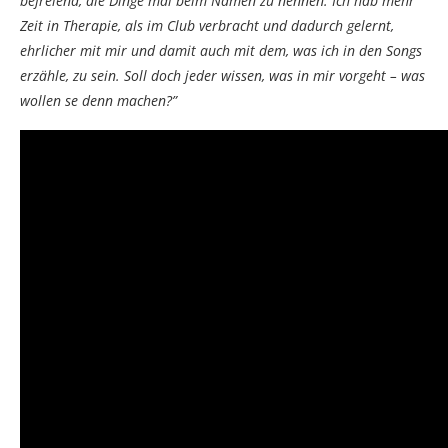
befreiend, die Dinge mal beim Namen zu nennen. Ich hab mehr
Zeit in Therapie, als im Club verbracht und dadurch gelernt,
ehrlicher mit mir und damit auch mit dem, was ich in den Songs
erzähle, zu sein. Soll doch jeder wissen, was in mir vorgeht – was
wollen se denn machen?”