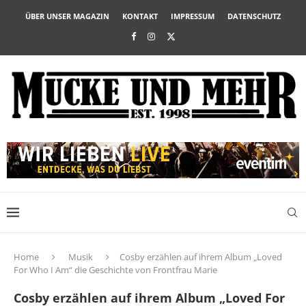
ÜBER UNSER MAGAZIN
KONTAKT
IMPRESSUM
DATENSCHUTZ
Home
Musik
Cosby erzählen auf ihrem Album „Loved
For Who I Am“ die Geschichte von Frontfrau Marie
Cosby erzählen auf ihrem Album „Loved For