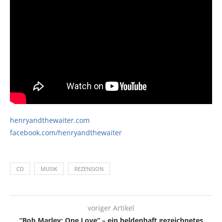
henryandthewaiter.com
facebook.com/henryandthewaiter
CD
MUSIK
REZENSION
voriger Artikel
“Bob Marley: One Love” – ein heldenhaft gezeichnetes