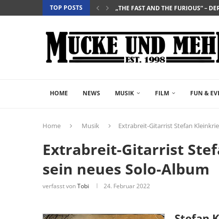
TOP POSTS
„SALZ UND WASSER – MIT DER LEG
„PALÄSTINA 36“ – DAS HISTORIEN-D
„GELIEBTER SPINNER“ – JOHN SCH
HOME
NEWS
MUSIK
FILM
FUN & EV
Home
Musik
Extrabreit-Gitarrist Stefan Kleinkr
Extrabreit-Gitarrist Ste
sein neues Solo-Album
verfasst von
Tobi
24. Februar 2022
Stefan K