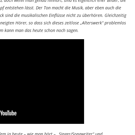
u, doch wenn man genau hinhört, sind es eigentlich eher Bilder, die
pf entstehen lässt. Der Ton macht die Musik, aber eben auch die
ck sind die musikalischen Einflüsse nicht zu überhören. Gleichzeitig
eigten Hörer, so dass sich dieses zeitlose „Alterswerk“ problemlos
bum kann man das heute schon noch sagen.
em ja heute – wie man hört – „Singer/Songwriter“ und