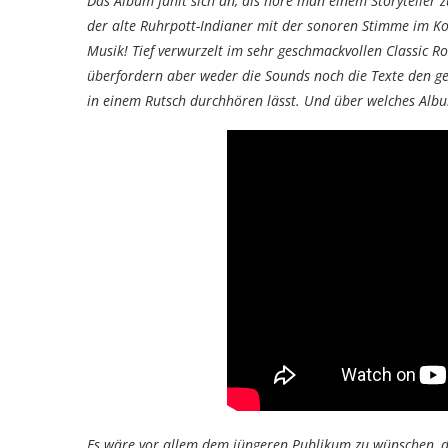
Das Album fühlt sich an, als höre man einem Storyteller z
der alte Ruhrpott-Indianer mit der sonoren Stimme im Ko
Musik! Tief verwurzelt im sehr geschmackvollen Classic Ro
überfordern aber weder die Sounds noch die Texte den gen
in einem Rutsch durchhören lässt. Und über welches Al
Es wäre vor allem dem jüngeren Publikum zu wünschen, d