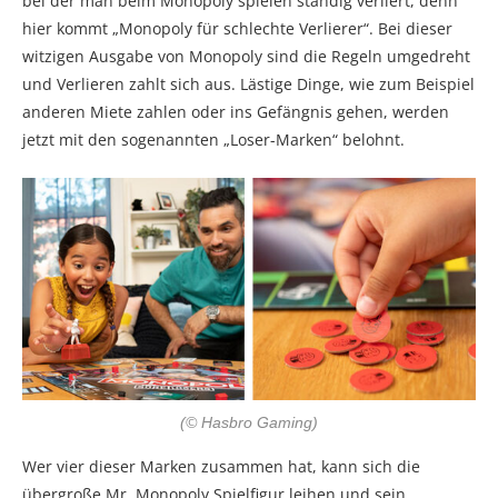
bei der man beim Monopoly spielen ständig verliert, denn
hier kommt „Monopoly für schlechte Verlierer“. Bei dieser
witzigen Ausgabe von Monopoly sind die Regeln umgedreht
und Verlieren zahlt sich aus. Lästige Dinge, wie zum Beispiel
anderen Miete zahlen oder ins Gefängnis gehen, werden
jetzt mit den sogenannten „Loser-Marken“ belohnt.
(© Hasbro Gaming)
Wer vier dieser Marken zusammen hat, kann sich die
übergroße Mr. Monopoly Spielfigur leihen und sein