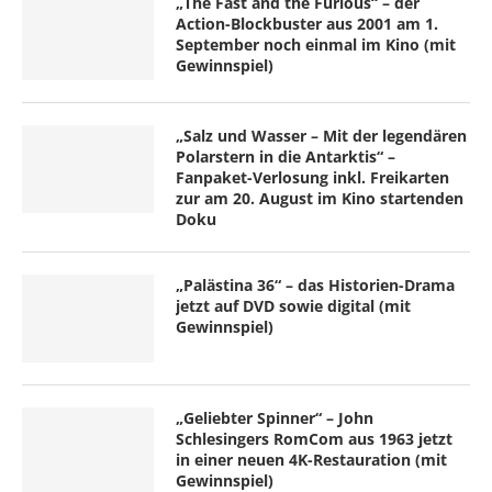
„The Fast and the Furious“ – der
Action-Blockbuster aus 2001 am 1.
September noch einmal im Kino (mit
Gewinnspiel)
„Salz und Wasser – Mit der legendären
Polarstern in die Antarktis“ –
Fanpaket-Verlosung inkl. Freikarten
zur am 20. August im Kino startenden
Doku
„Palästina 36“ – das Historien-Drama
jetzt auf DVD sowie digital (mit
Gewinnspiel)
„Geliebter Spinner“ – John
Schlesingers RomCom aus 1963 jetzt
in einer neuen 4K-Restauration (mit
Gewinnspiel)