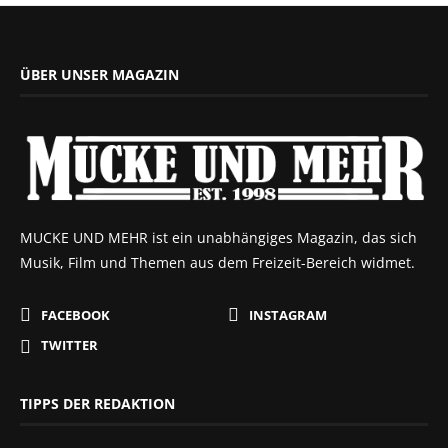
ÜBER UNSER MAGAZIN
MUCKE UND MEHR ist ein unabhängiges Magazin, das sich
Musik, Film und Themen aus dem Freizeit-Bereich widmet.
FACEBOOK
INSTAGRAM
TWITTER
TIPPS DER REDAKTION