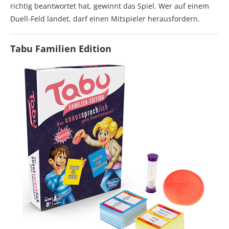
richtig beantwortet hat, gewinnt das Spiel. Wer auf einem
Duell-Feld landet, darf einen Mitspieler herausfordern.
Tabu Familien Edition