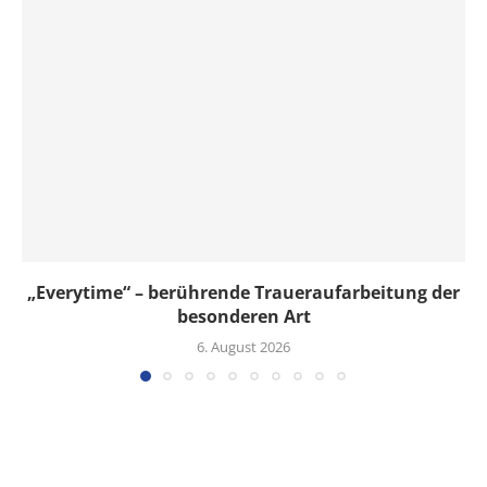
„Everytime“ – berührende Traueraufarbeitung der
besonderen Art
6. August 2026