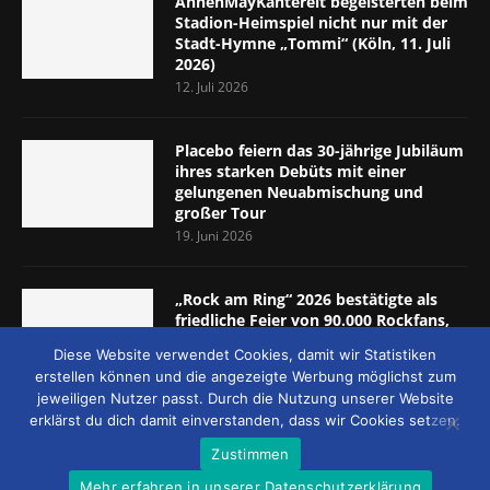
AnnenMayKantereit begeisterten beim
Stadion-Heimspiel nicht nur mit der
Stadt-Hymne „Tommi“ (Köln, 11. Juli
2026)
12. Juli 2026
Placebo feiern das 30-jährige Jubiläum
ihres starken Debüts mit einer
gelungenen Neuabmischung und
großer Tour
19. Juni 2026
„Rock am Ring“ 2026 bestätigte als
friedliche Feier von 90.000 Rockfans,
dass das Konzept passt (Nürburgring,
Diese Website verwendet Cookies, damit wir Statistiken
5.-7. Juni 2026)
erstellen können und die angezeigte Werbung möglichst zum
8. Juni 2026
jeweiligen Nutzer passt. Durch die Nutzung unserer Website
erklärst du dich damit einverstanden, dass wir Cookies setzen.
Zustimmen
Mehr erfahren in unserer Datenschutzerklärung
© 2026 - MUCKE UND MEHR