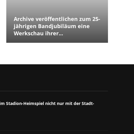
Archive veröffentlichen zum 25-
Placeb
Placebo
Distur
jährigen Bandjubiläum eine
The Cu
Jubilä
besten
The We
Annive
Tears 
Iggy P
Werkschau ihrer...
ersten
Debüts.
Box...
starke
großart
starkes
Mitschn
m Stadion-Heimspiel nicht nur mit der Stadt-