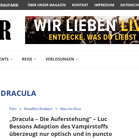
UERAUFARBEITUNG DER BESONDEREN ART
ÜBER UNSER MAGAZIN
KONTAKT
IMPRESSUM
DATENSCH
N ZUM ALBTRAUM WIRD
SPÄTE...
– FREIKARTEN- UND...
R ACTION-BLOCKBUSTER...
ENDÄREN POLARSTERN...
RAMA JETZT AUF DVD...
LESINGERS ROMCOM AUS 1963...
ENTS
REISE
VERLOSUNGEN
:
DRACULA
Film
Kinofilm-Kritiken
Neu im Kino
„Dracula – Die Auferstehung“ – Luc
Bessons Adaption des Vampirstoffs
überzeugt nur optisch und in puncto