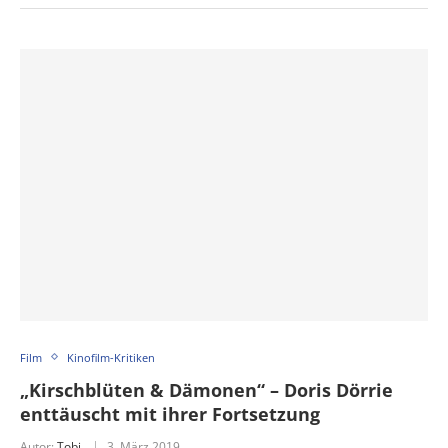
Film
Kinofilm-Kritiken
„Kirschblüten & Dämonen“ – Doris Dörrie
enttäuscht mit ihrer Fortsetzung
Autor:
Tobi
3. März 2019