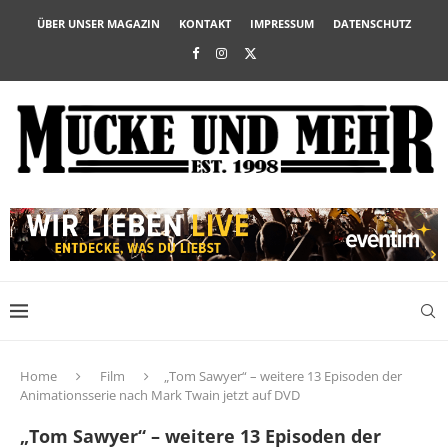
ÜBER UNSER MAGAZIN
KONTAKT
IMPRESSUM
DATENSCHUTZ
Home
Film
„Tom Sawyer“ – weitere 13 Episoden der
Animationsserie nach Mark Twain jetzt auf DVD
„Tom Sawyer“ – weitere 13 Episoden der