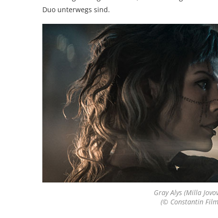
Duo unterwegs sind.
Gray Alys (Milla Jovo
(© Constantin Film