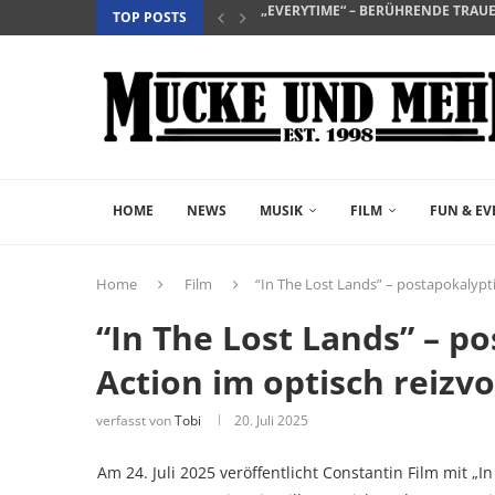
TOP POSTS
„NIGHTBORN“ – WENN MUTTERSEI
“DER TEUFEL TRÄGT PRADA 2” – DIE 
„INSIDIOUS: OUT OF THE FURTHER“ 
„THE FAST AND THE FURIOUS“ – DE
„SALZ UND WASSER – MIT DER LEG
„PALÄSTINA 36“ – DAS HISTORIEN-D
„GELIEBTER SPINNER“ – JOHN SCH
HOME
NEWS
MUSIK
FILM
FUN & EV
Home
Film
“In The Lost Lands” – postapokalypt
“In The Lost Lands” – p
Action im optisch reizv
verfasst von
Tobi
20. Juli 2025
Am 24. Juli 2025 veröffentlicht Constantin Film mit „