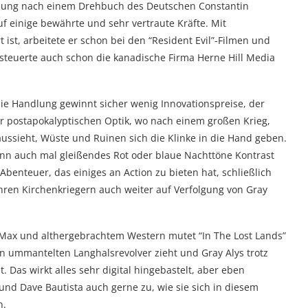
etzung nach einem Drehbuch des Deutschen Constantin
uf einige bewährte und sehr vertraute Kräfte. Mit
rt ist, arbeitete er schon bei den “Resident Evil”-Filmen und
steuerte auch schon die kanadische Firma Herne Hill Media
die Handlung gewinnt sicher wenig Innovationspreise, der
er postapokalyptischen Optik, wo nach einem großen Krieg,
 aussieht, Wüste und Ruinen sich die Klinke in die Hand geben.
dann auch mal gleißendes Rot oder blaue Nachttöne Kontrast
 Abenteuer, das einiges an Action zu bieten hat, schließlich
ihren Kirchenkriegern auch weiter auf Verfolgung von Gray
Max und althergebrachtem Western mutet “In The Lost Lands”
n ummantelten Langhalsrevolver zieht und Gray Alys trotz
t. Das wirkt alles sehr digital hingebastelt, aber eben
nd Dave Bautista auch gerne zu, wie sie sich in diesem
n.