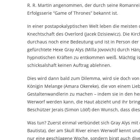
R. R. Martin angenommen, der durch seine Romanreih
Erfolgsserie “Game of Thrones” bekannt ist.
In einer postapokalyptischen Welt leben die meisten
Knechtschaft des Overlord (Jacek Dzisiewicz). Die Kirc
durchaus noch eine Bedeutung und ist in Person der k
gefürchtete Hexe Gray Alys (Milla Jovovich) durch Hän
hypnotischen Kräften zu entkommen weiß. Mächtig ist 
schicksalshaft keinen Auftrag ablehnen.
Dies wird dann bald zum Dilemma, wird sie doch von
Königin Melange (Amara Okereke), die von einem Lie
Gestaltenwandlerin zu machen – indem sie in den h
Werworf werden kann, die Haut abzieht und ihr bringt
Beschützer Jerais (Simon Lööf) den Wunsch, dass dies
Was tun? Zuerst einmal verbündet sich Gray Alys mit
Bautista), der am Skull River einen Werwolf kennt un
nur eine geschlagene Woche, sondern birgt auch dive