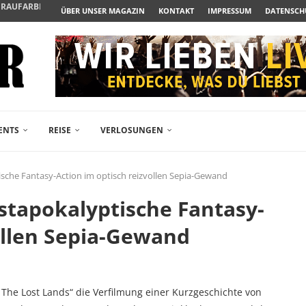
N ZUM ALBTRAUM WIRD
ÜBER UNSER MAGAZIN
KONTAKT
IMPRESSUM
DATENSCH
SPÄTE...
– FREIKARTEN- UND...
R ACTION-BLOCKBUSTER...
ENDÄREN POLARSTERN...
RAMA JETZT AUF DVD...
LESINGERS ROMCOM AUS 1963...
ENTS
REISE
VERLOSUNGEN
ische Fantasy-Action im optisch reizvollen Sepia-Gewand
ostapokalyptische Fantasy-
ollen Sepia-Gewand
In The Lost Lands“ die Verfilmung einer Kurzgeschichte von