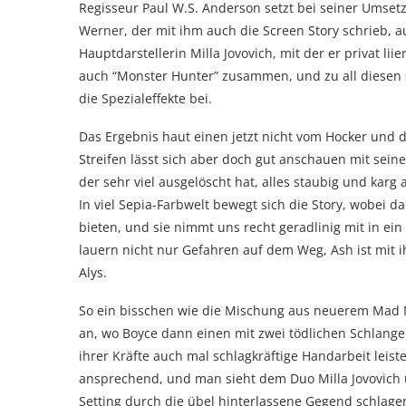
Regisseur Paul W.S. Anderson setzt bei seiner Ums
Werner, der mit ihm auch die Screen Story schrieb, a
Hauptdarstellerin Milla Jovovich, mit der er privat liie
auch “Monster Hunter” zusammen, und zu all diesen 
die Spezialeffekte bei.
Das Ergebnis haut einen jetzt nicht vom Hocker und 
Streifen lässt sich aber doch gut anschauen mit sein
der sehr viel ausgelöscht hat, alles staubig und karg
In viel Sepia-Farbwelt bewegt sich die Story, wobei 
bieten, und sie nimmt uns recht geradlinig mit in ein
lauern nicht nur Gefahren auf dem Weg, Ash ist mit 
Alys.
So ein bisschen wie die Mischung aus neuerem Mad 
an, wo Boyce dann einen mit zwei tödlichen Schlange
ihrer Kräfte auch mal schlagkräftige Handarbeit leiste
ansprechend, und man sieht dem Duo Milla Jovovich u
Setting durch die übel hinterlassene Gegend schlage