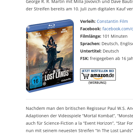
George R. R. Martin mit Milla Jovovich und Dave Bauti
der Streifen bereits am 10. Juli zum digitalen Kauf 
Verleih:
Constantin Film
Facebook:
facebook.com/c
Filmlänge:
101 Minuten
Sprachen:
Deutsch, Englis
Untertitel:
Deutsch
FSK:
freigegeben ab 16 Ja
Nachdem man den britischen Regisseur Paul W.S. Ande
Adaptionen der Videospiele “Mortal Kombat”, “Monster
auch für Science-Fiction a la “Event Horizon”, “Star For
nun mit seinem neuesten Streifen “In The Lost Lands