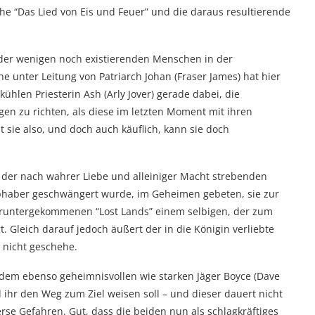
e “Das Lied von Eis und Feuer” und die daraus resultierende
 der wenigen noch existierenden Menschen in der
he unter Leitung von Patriarch Johan (Fraser James) hat hier
ühlen Priesterin Ash (Arly Jover) gerade dabei, die
gen zu richten, als diese im letzten Moment mit ihren
sie also, und doch auch käuflich, kann sie doch
 der nach wahrer Liebe und alleiniger Macht strebenden
bhaber geschwängert wurde, im Geheimen gebeten, sie zur
eruntergekommenen “Lost Lands” einem selbigen, der zum
. Gleich darauf jedoch äußert der in die Königin verliebte
 nicht geschehe.
 dem ebenso geheimnisvollen wie starken Jäger Boyce (Dave
d ihr den Weg zum Ziel weisen soll – und dieser dauert nicht
rse Gefahren. Gut, dass die beiden nun als schlagkräftiges