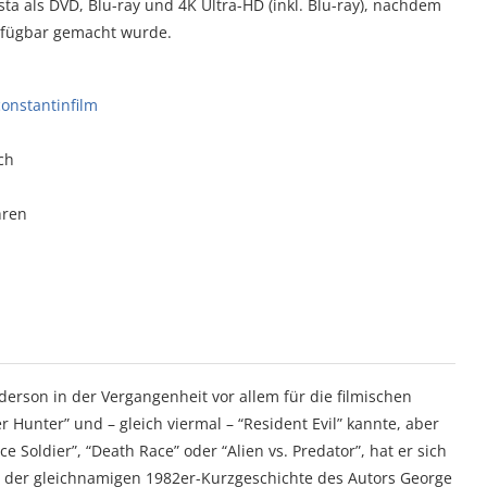
sta als DVD, Blu-ray und 4K Ultra-HD (inkl. Blu-ray), nachdem
verfügbar gemacht wurde.
onstantinfilm
ch
hren
rson in der Vergangenheit vor allem für die filmischen
 Hunter” und – gleich viermal – “Resident Evil” kannte, aber
ce Soldier”, “Death Race” oder “Alien vs. Predator”, hat er sich
” der gleichnamigen 1982er-Kurzgeschichte des Autors George