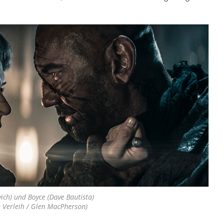
vich) und Boyce (Dave Bautista)
 Verleih / Glen MacPherson)