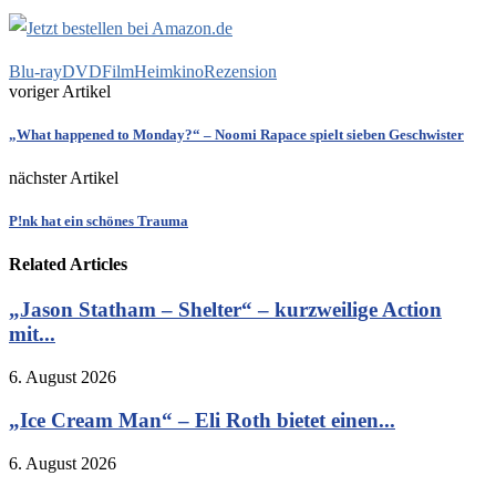
Blu-ray
DVD
Film
Heimkino
Rezension
voriger Artikel
„What happened to Monday?“ – Noomi Rapace spielt sieben Geschwister
nächster Artikel
P!nk hat ein schönes Trauma
Related Articles
„Jason Statham – Shelter“ – kurzweilige Action
mit...
6. August 2026
„Ice Cream Man“ – Eli Roth bietet einen...
6. August 2026