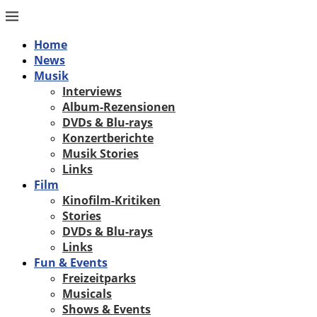
Home
News
Musik
Interviews
Album-Rezensionen
DVDs & Blu-rays
Konzertberichte
Musik Stories
Links
Film
Kinofilm-Kritiken
Stories
DVDs & Blu-rays
Links
Fun & Events
Freizeitparks
Musicals
Shows & Events