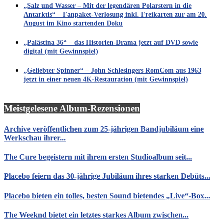
„Salz und Wasser – Mit der legendären Polarstern in die
Antarktis“ – Fanpaket-Verlosung inkl. Freikarten zur am 20.
August im Kino startenden Doku
„Palästina 36“ – das Historien-Drama jetzt auf DVD sowie
digital (mit Gewinnspiel)
„Geliebter Spinner“ – John Schlesingers RomCom aus 1963
jetzt in einer neuen 4K-Restauration (mit Gewinnspiel)
Meistgelesene Album-Rezensionen
Archive veröffentlichen zum 25-jährigen Bandjubiläum eine
Werkschau ihrer...
The Cure begeistern mit ihrem ersten Studioalbum seit...
Placebo feiern das 30-jährige Jubiläum ihres starken Debüts...
Placebo bieten ein tolles, besten Sound bietendes „Live“-Box...
The Weeknd bietet ein letztes starkes Album zwischen...