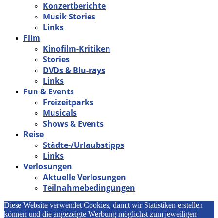
Konzertberichte
Musik Stories
Links
Film
Kinofilm-Kritiken
Stories
DVDs & Blu-rays
Links
Fun & Events
Freizeitparks
Musicals
Shows & Events
Reise
Städte-/Urlaubstipps
Links
Verlosungen
Aktuelle Verlosungen
Teilnahmebedingungen
Diese Website verwendet Cookies, damit wir Statistiken erstellen
können und die angezeigte Werbung möglichst zum jeweiligen