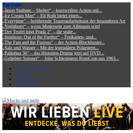
Top Posts
„Jason Statham – Shelter“ – kurzweilige Action mit...
„Ice Cream Man“ – Eli Roth bietet einen...
„Everytime“ – berührende Traueraufarbeitung der besonderen Art
„Nightborn“ – wenn Muttersein zum Albtraum wird
“Der Teufel trägt Prada 2” – die späte...
„Insidious: Out of the Further“ – Freikarten- und...
„The Fast and the Furious“ – der Action-Blockbuster...
„Salz und Wasser – Mit der legendären Polarstern...
„Palästina 36“ – das Historien-Drama jetzt auf DVD...
„Geliebter Spinner“ – John Schlesingers RomCom aus 1963...
Über unser Magazin
Kontakt
Impressum
Datenschutz