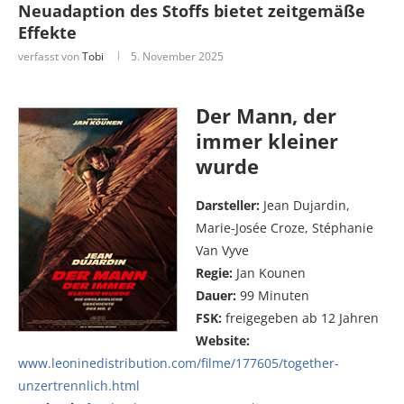
Neuadaption des Stoffs bietet zeitgemäße
Effekte
verfasst von
Tobi
5. November 2025
Der Mann, der
immer kleiner
wurde
Darsteller:
Jean Dujardin,
Marie-Josée Croze, Stéphanie
Van Vyve
Regie:
Jan Kounen
Dauer:
99 Minuten
FSK:
freigegeben ab 12 Jahren
Website:
www.leoninedistribution.com/filme/177605/together-
unzertrennlich.html