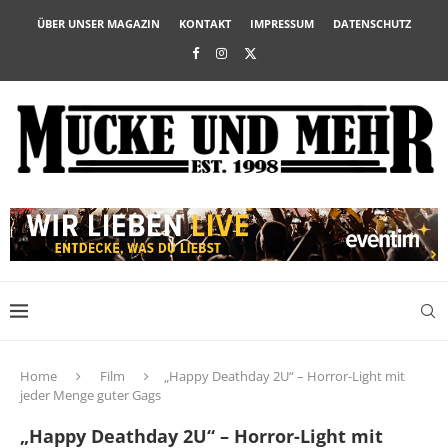
ÜBER UNSER MAGAZIN
KONTAKT
IMPRESSUM
DATENSCHUTZ
Home
Film
„Happy Deathday 2U“ – Horror-Light mit
jeder Menge guter Gags
„Happy Deathday 2U“ – Horror-Light mit