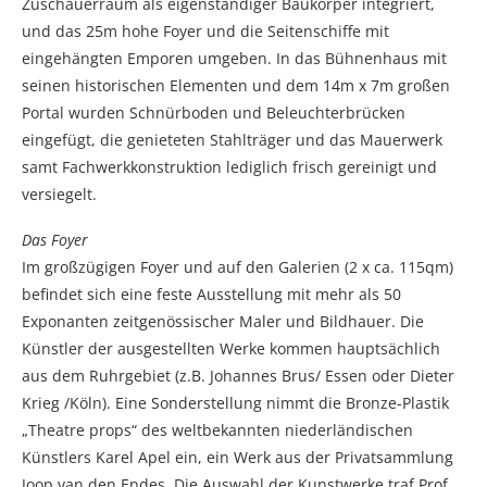
Zuschauerraum als eigenständiger Baukörper integriert,
und das 25m hohe Foyer und die Seitenschiffe mit
eingehängten Emporen umgeben. In das Bühnenhaus mit
seinen historischen Elementen und dem 14m x 7m großen
Portal wurden Schnürboden und Beleuchterbrücken
eingefügt, die genieteten Stahlträger und das Mauerwerk
samt Fachwerkkonstruktion lediglich frisch gereinigt und
versiegelt.
Das Foyer
Im großzügigen Foyer und auf den Galerien (2 x ca. 115qm)
befindet sich eine feste Ausstellung mit mehr als 50
Exponanten zeitgenössischer Maler und Bildhauer. Die
Künstler der ausgestellten Werke kommen hauptsächlich
aus dem Ruhrgebiet (z.B. Johannes Brus/ Essen oder Dieter
Krieg /Köln). Eine Sonderstellung nimmt die Bronze-Plastik
„Theatre props“ des weltbekannten niederländischen
Künstlers Karel Apel ein, ein Werk aus der Privatsammlung
Joop van den Endes. Die Auswahl der Kunstwerke traf Prof.