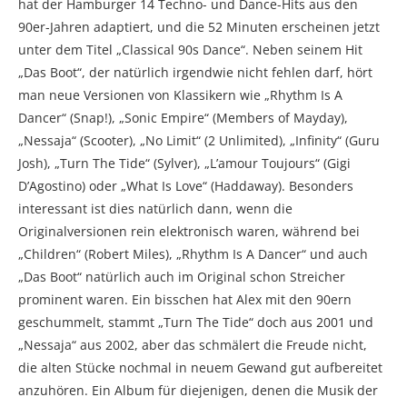
hat der Hamburger 14 Techno- und Dance-Hits aus den
90er-Jahren adaptiert, und die 52 Minuten erscheinen jetzt
unter dem Titel „Classical 90s Dance“. Neben seinem Hit
„Das Boot“, der natürlich irgendwie nicht fehlen darf, hört
man neue Versionen von Klassikern wie „Rhythm Is A
Dancer“ (Snap!), „Sonic Empire“ (Members of Mayday),
„Nessaja“ (Scooter), „No Limit“ (2 Unlimited), „Infinity“ (Guru
Josh), „Turn The Tide“ (Sylver), „L’amour Toujours“ (Gigi
D’Agostino) oder „What Is Love“ (Haddaway). Besonders
interessant ist dies natürlich dann, wenn die
Originalversionen rein elektronisch waren, während bei
„Children“ (Robert Miles), „Rhythm Is A Dancer“ und auch
„Das Boot“ natürlich auch im Original schon Streicher
prominent waren. Ein bisschen hat Alex mit den 90ern
geschummelt, stammt „Turn The Tide“ doch aus 2001 und
„Nessaja“ aus 2002, aber das schmälert die Freude nicht,
die alten Stücke nochmal in neuem Gewand gut aufbereitet
anzuhören. Ein Album für diejenigen, denen die Musik der