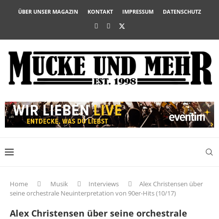
ÜBER UNSER MAGAZIN
KONTAKT
IMPRESSUM
DATENSCHUTZ
Home
Musik
Interviews
Alex Christensen über
seine orchestrale Neuinterpretation von 90er-Hits (10/17)
Alex Christensen über seine orchestrale