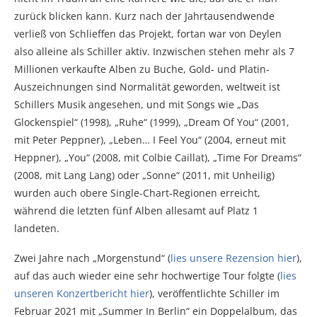
zurück blicken kann. Kurz nach der Jahrtausendwende
verließ von Schlieffen das Projekt, fortan war von Deylen
also alleine als Schiller aktiv. Inzwischen stehen mehr als 7
Millionen verkaufte Alben zu Buche, Gold- und Platin-
Auszeichnungen sind Normalität geworden, weltweit ist
Schillers Musik angesehen, und mit Songs wie „Das
Glockenspiel“ (1998), „Ruhe“ (1999), „Dream Of You“ (2001,
mit Peter Peppner), „Leben… I Feel You“ (2004, erneut mit
Heppner), „You“ (2008, mit Colbie Caillat), „Time For Dreams“
(2008, mit Lang Lang) oder „Sonne“ (2011, mit Unheilig)
wurden auch obere Single-Chart-Regionen erreicht,
während die letzten fünf Alben allesamt auf Platz 1
landeten.
Zwei Jahre nach „Morgenstund“ (
lies unsere Rezension hier
),
auf das auch wieder eine sehr hochwertige Tour folgte (
lies
unseren Konzertbericht hier
), veröffentlichte Schiller im
Februar 2021 mit „Summer In Berlin“ ein Doppelalbum, das