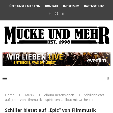
ÜBER UNSER MAGAZIN
KONTAKT
IMPRESSUM
DATENSCHUTZ
Home
Musik
Album-Rezensionen
Schiller bietet
auf „Epic“ von Filmmusik inspirierten Chillout mit Orchester
Schiller bietet auf „Epic“ von Filmmusik