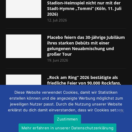
Stadion-Heimspiel nicht nur mit der
Stadt-Hymne „Tommi“ (Köln, 11. Juli
2026)
12. Juli 2026
Placebo feiern das 30-jährige Jubiläum
ihres starken Debüts mit einer
gelungenen Neuabmischung und
großer Tour
19. Juni 2026
„Rock am Ring“ 2026 bestätigte als
friedliche Feier von 90.000 Rockfans,
dass das Konzept passt (Nürburgring,
Diese Website verwendet Cookies, damit wir Statistiken
5.-7. Juni 2026)
erstellen können und die angezeigte Werbung möglichst zum
8. Juni 2026
jeweiligen Nutzer passt. Durch die Nutzung unserer Website
erklärst du dich damit einverstanden, dass wir Cookies setzen.
Zustimmen
Mehr erfahren in unserer Datenschutzerklärung
© 2026 - MUCKE UND MEHR