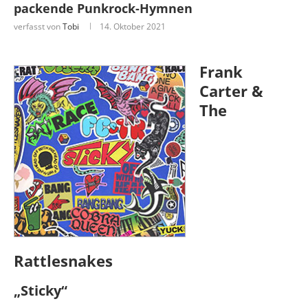
packende Punkrock-Hymnen
verfasst von
Tobi
14. Oktober 2021
Frank
Carter &
The
Rattlesnakes
„Sticky“