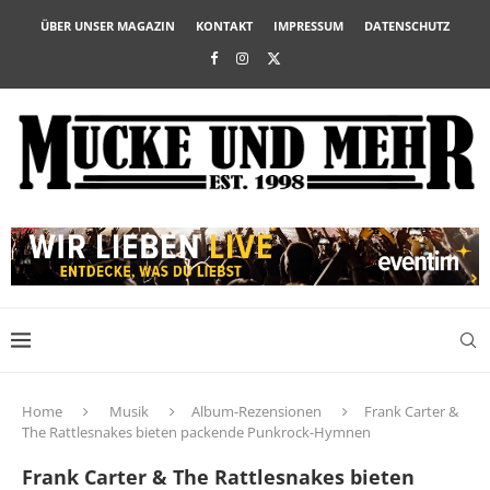
ÜBER UNSER MAGAZIN
KONTAKT
IMPRESSUM
DATENSCHUTZ
Home
Musik
Album-Rezensionen
Frank Carter &
The Rattlesnakes bieten packende Punkrock-Hymnen
Frank Carter & The Rattlesnakes bieten