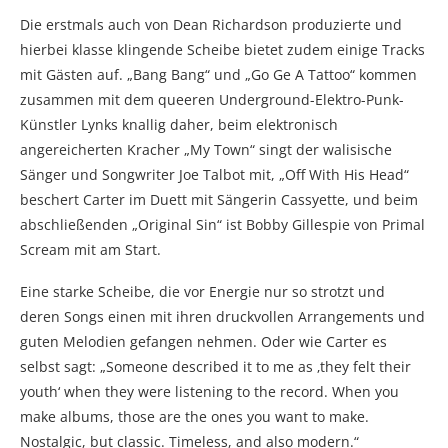
Die erstmals auch von Dean Richardson produzierte und
hierbei klasse klingende Scheibe bietet zudem einige Tracks
mit Gästen auf. „Bang Bang“ und „Go Ge A Tattoo“ kommen
zusammen mit dem queeren Underground-Elektro-Punk-
Künstler Lynks knallig daher, beim elektronisch
angereicherten Kracher „My Town“ singt der walisische
Sänger und Songwriter Joe Talbot mit, „Off With His Head“
beschert Carter im Duett mit Sängerin Cassyette, und beim
abschließenden „Original Sin“ ist Bobby Gillespie von Primal
Scream mit am Start.
Eine starke Scheibe, die vor Energie nur so strotzt und
deren Songs einen mit ihren druckvollen Arrangements und
guten Melodien gefangen nehmen. Oder wie Carter es
selbst sagt: „Someone described it to me as ‚they felt their
youth‘ when they were listening to the record. When you
make albums, those are the ones you want to make.
Nostalgic, but classic. Timeless, and also modern.“