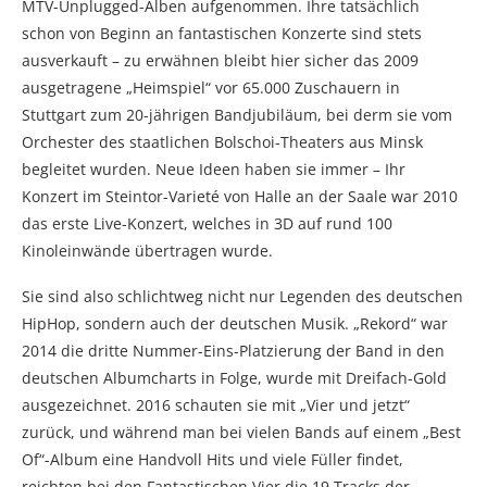
MTV-Unplugged-Alben aufgenommen. Ihre tatsächlich
schon von Beginn an fantastischen Konzerte sind stets
ausverkauft – zu erwähnen bleibt hier sicher das 2009
ausgetragene „Heimspiel“ vor 65.000 Zuschauern in
Stuttgart zum 20-jährigen Bandjubiläum, bei derm sie vom
Orchester des staatlichen Bolschoi-Theaters aus Minsk
begleitet wurden. Neue Ideen haben sie immer – Ihr
Konzert im Steintor-Varieté von Halle an der Saale war 2010
das erste Live-Konzert, welches in 3D auf rund 100
Kinoleinwände übertragen wurde.
Sie sind also schlichtweg nicht nur Legenden des deutschen
HipHop, sondern auch der deutschen Musik. „Rekord“ war
2014 die dritte Nummer-Eins-Platzierung der Band in den
deutschen Albumcharts in Folge, wurde mit Dreifach-Gold
ausgezeichnet. 2016 schauten sie mit „Vier und jetzt“
zurück, und während man bei vielen Bands auf einem „Best
Of“-Album eine Handvoll Hits und viele Füller findet,
reichten bei den Fantastischen Vier die 19 Tracks der