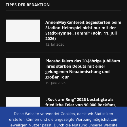
TIPPS DER REDAKTION
AnnenMayKantereit begeisterten beim
Stadion-Heimspiel nicht nur mit der
Stadt-Hymne „Tommi“ (Köln, 11. Juli
2026)
12. Juli 2026
Placebo feiern das 30-jährige Jubiläum
ihres starken Debüts mit einer
gelungenen Neuabmischung und
großer Tour
19. Juni 2026
„Rock am Ring“ 2026 bestätigte als
friedliche Feier von 90.000 Rockfans,
dass das Konzept passt (Nürburgring,
Diese Website verwendet Cookies, damit wir Statistiken
5.-7. Juni 2026)
erstellen können und die angezeigte Werbung möglichst zum
8. Juni 2026
jeweiligen Nutzer passt. Durch die Nutzung unserer Website