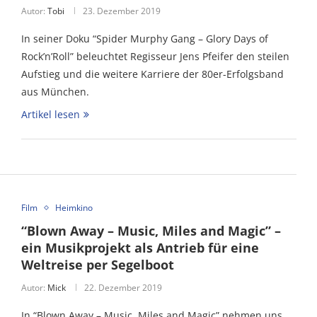
Autor:
Tobi
23. Dezember 2019
In seiner Doku “Spider Murphy Gang – Glory Days of
Rock’n’Roll” beleuchtet Regisseur Jens Pfeifer den steilen
Aufstieg und die weitere Karriere der 80er-Erfolgsband
aus München.
Artikel lesen
Film
Heimkino
“Blown Away – Music, Miles and Magic” –
ein Musikprojekt als Antrieb für eine
Weltreise per Segelboot
Autor:
Mick
22. Dezember 2019
In “Blown Away – Music, Miles and Magic” nehmen uns