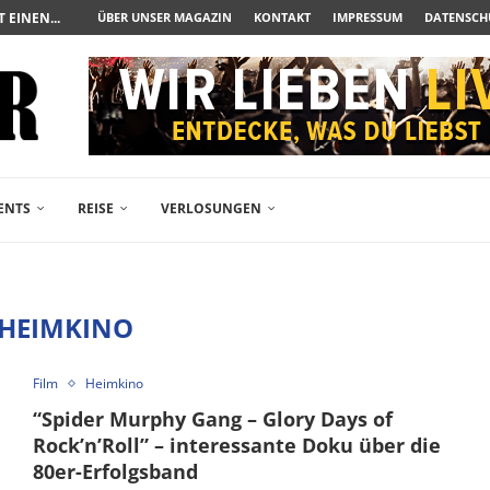
UERAUFARBEITUNG DER BESONDEREN ART
ÜBER UNSER MAGAZIN
KONTAKT
IMPRESSUM
DATENSCH
N ZUM ALBTRAUM WIRD
SPÄTE...
– FREIKARTEN- UND...
R ACTION-BLOCKBUSTER...
ENDÄREN POLARSTERN...
RAMA JETZT AUF DVD...
LESINGERS ROMCOM AUS 1963...
ENTS
REISE
VERLOSUNGEN
HEIMKINO
Film
Heimkino
“Spider Murphy Gang – Glory Days of
Rock’n’Roll” – interessante Doku über die
80er-Erfolgsband