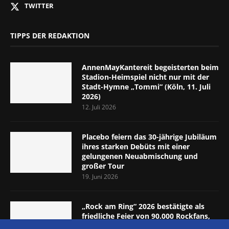
TWITTER
TIPPS DER REDAKTION
AnnenMayKantereit begeisterten beim
Stadion-Heimspiel nicht nur mit der
Stadt-Hymne „Tommi“ (Köln, 11. Juli
2026)
12. Juli 2026
Placebo feiern das 30-jährige Jubiläum
ihres starken Debüts mit einer
gelungenen Neuabmischung und
großer Tour
19. Juni 2026
„Rock am Ring“ 2026 bestätigte als
friedliche Feier von 90.000 Rockfans,
dass das Konzept passt (Nürburgring,