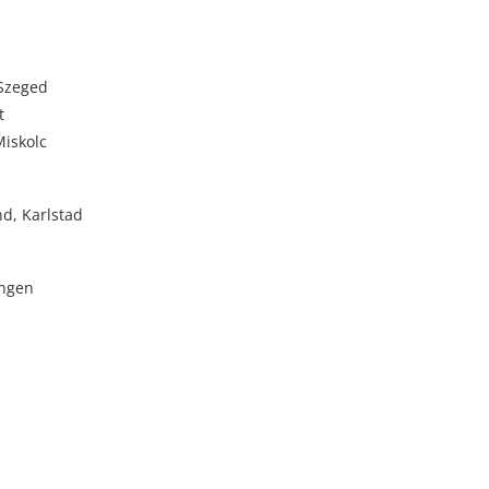
 Szeged
t
Miskolc
d, Karlstad
ingen