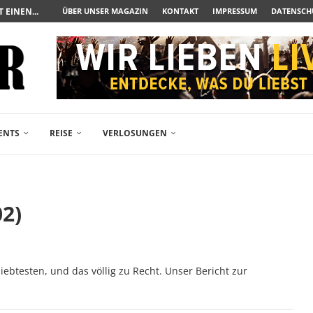
UERAUFARBEITUNG DER BESONDEREN ART
ÜBER UNSER MAGAZIN
KONTAKT
IMPRESSUM
DATENSCH
N ZUM ALBTRAUM WIRD
SPÄTE...
– FREIKARTEN- UND...
R ACTION-BLOCKBUSTER...
ENDÄREN POLARSTERN...
RAMA JETZT AUF DVD...
LESINGERS ROMCOM AUS 1963...
ENTS
REISE
VERLOSUNGEN
02)
ebtesten, und das völlig zu Recht. Unser Bericht zur