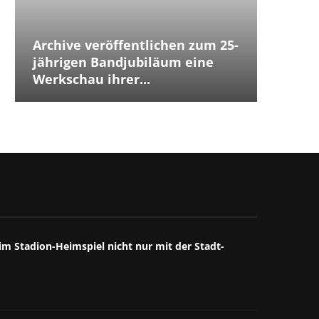
Archive veröffentlichen zum 25-
Placeb
Placebo
Distur
jährigen Bandjubiläum eine
The Cu
Jubilä
besten
The We
Annive
Tears 
Iggy P
Werkschau ihrer...
ersten
Debüts.
Box...
starke
großart
starkes
Mitschn
m Stadion-Heimspiel nicht nur mit der Stadt-