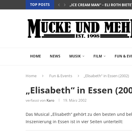
TOP POSTS
„EVERYTIME“ – BERÜHRENDE TRA
„NIGHTBORN“ – WENN MUTTERSEI
“DER TEUFEL TRÄGT PRADA 2” – DIE 
„INSIDIOUS: OUT OF THE FURTHER“ 
„THE FAST AND THE FURIOUS“ – DE
„SALZ UND WASSER – MIT DER LEG
„PALÄSTINA 36“ – DAS HISTORIEN-D
„GELIEBTER SPINNER“ – JOHN SCH
HOME
NEWS
MUSIK
FILM
FUN & EV
Home
Fun & Events
„Elisabeth“ in Essen (2002)
„Elisabeth“ in Essen (20
verfasst von
Karo
19. März 2002
Das Musical „Elisabeth“ gehört zu den besten und beli
Inszenierung in Essen ist in vier Seiten unterteilt: