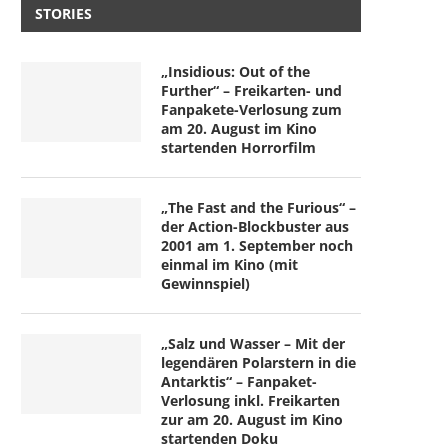
STORIES
„Insidious: Out of the
Further“ – Freikarten- und
Fanpakete-Verlosung zum
am 20. August im Kino
startenden Horrorfilm
„The Fast and the Furious“ –
der Action-Blockbuster aus
2001 am 1. September noch
einmal im Kino (mit
Gewinnspiel)
„Salz und Wasser – Mit der
legendären Polarstern in die
Antarktis“ – Fanpaket-
Verlosung inkl. Freikarten
Die Festivals „Rock am Ring“ und
„Formula 1® – Die Ausstel
zur am 20. August im Kino
„Rock im...
die Deutschland-Premie
startenden Doku