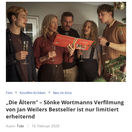
Film
Kinofilm-Kritiken
Neu im Kino
„Die Ältern“ – Sönke Wortmanns Verfilmung
von Jan Weilers Bestseller ist nur limitiert
erheiternd
Autor:
Tobi
10. Februar 2026