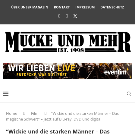
ÜBER UNSER MAGAZIN
KONTAKT
IMPRESSUM
DATENSCHUTZ
Home
Film
“Wickie und die starken Männer – Das
magische Schwert” – jetzt auf Blu-ray, DVD und digital
“Wickie und die starken Männer – Das