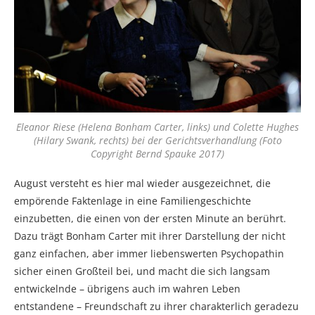
Eleanor Riese (Helena Bonham Carter, links) und Colette Hughes
(Hilary Swank, rechts) bei der Gerichtsverhandlung (Foto
Copyright Bernd Spauke 2017)
August versteht es hier mal wieder ausgezeichnet, die
empörende Faktenlage in eine Familiengeschichte
einzubetten, die einen von der ersten Minute an berührt.
Dazu trägt Bonham Carter mit ihrer Darstellung der nicht
ganz einfachen, aber immer liebenswerten Psychopathin
sicher einen Großteil bei, und macht die sich langsam
entwickelnde – übrigens auch im wahren Leben
entstandene – Freundschaft zu ihrer charakterlich geradezu