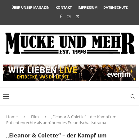
ÜBER UNSER MAGAZIN
KONTAKT
IMPRESSUM
DATENSCHUTZ
Home
Film
„Eleanor & Colette“ – der Kampf um
Patientenrechte als anrührendes Freundschaftsdrama
„Eleanor & Colette“ – der Kampf um