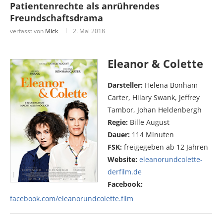
Patientenrechte als anrührendes
Freundschaftsdrama
verfasst von
Mick
2. Mai 2018
Eleanor & Colette
Darsteller:
Helena Bonham
Carter, Hilary Swank, Jeffrey
Tambor, Johan Heldenbergh
Regie:
Bille August
Dauer:
114 Minuten
FSK:
freigegeben ab 12 Jahren
Website:
eleanorundcolette-
derfilm.de
Facebook:
facebook.com/eleanorundcolette.film