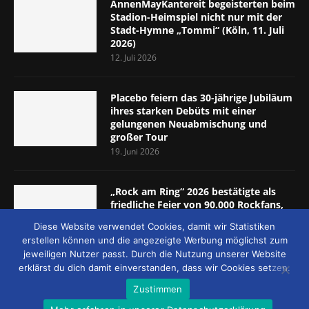
AnnenMayKantereit begeisterten beim
Stadion-Heimspiel nicht nur mit der
Stadt-Hymne „Tommi“ (Köln, 11. Juli
2026)
12. Juli 2026
Placebo feiern das 30-jährige Jubiläum
ihres starken Debüts mit einer
gelungenen Neuabmischung und
großer Tour
19. Juni 2026
„Rock am Ring“ 2026 bestätigte als
friedliche Feier von 90.000 Rockfans,
dass das Konzept passt (Nürburgring,
Diese Website verwendet Cookies, damit wir Statistiken
5.-7. Juni 2026)
erstellen können und die angezeigte Werbung möglichst zum
8. Juni 2026
jeweiligen Nutzer passt. Durch die Nutzung unserer Website
erklärst du dich damit einverstanden, dass wir Cookies setzen.
Zustimmen