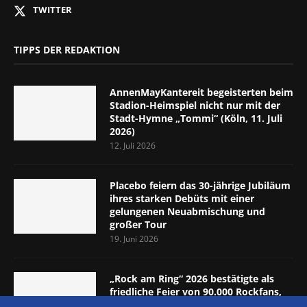
TWITTER
TIPPS DER REDAKTION
AnnenMayKantereit begeisterten beim
Stadion-Heimspiel nicht nur mit der
Stadt-Hymne „Tommi“ (Köln, 11. Juli
2026)
12. Juli 2026
Placebo feiern das 30-jährige Jubiläum
ihres starken Debüts mit einer
gelungenen Neuabmischung und
großer Tour
19. Juni 2026
„Rock am Ring“ 2026 bestätigte als
friedliche Feier von 90.000 Rockfans,
dass das Konzept passt (Nürburgring,