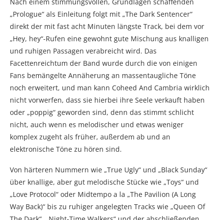
Nach einem stimmungsvollen, Grundlagen schaffenden
„Prologue“ als Einleitung folgt mit „The Dark Sentencer“
direkt der mit fast acht Minuten längste Track, bei dem vor
„Hey, hey“-Rufen eine gewohnt gute Mischung aus knalligen
und ruhigen Passagen verabreicht wird. Das
Facettenreichtum der Band wurde durch die von einigen
Fans bemängelte Annäherung an massentaugliche Töne
noch erweitert, und man kann Coheed And Cambria wirklich
nicht vorwerfen, dass sie hierbei ihre Seele verkauft haben
oder „poppig“ geworden sind, denn das stimmt schlicht
nicht, auch wenn es melodischer und etwas weniger
komplex zugeht als früher, außerdem ab und an
elektronische Töne zu hören sind.
Von härteren Nummern wie „True Ugly“ und „Black Sunday“
über knallige, aber gut melodische Stücke wie „Toys“ und
„Love Protocol“ oder Midtempo a la „The Pavilion (A Long
Way Back)“ bis zu ruhiger angelegten Tracks wie „Queen Of
The Dark“, „Night-Time Walkers“ und der abschließenden,