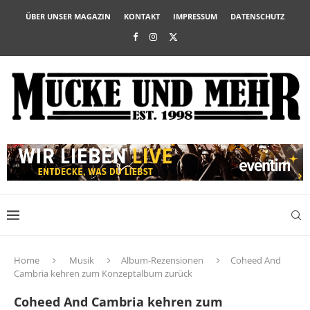
ÜBER UNSER MAGAZIN
KONTAKT
IMPRESSUM
DATENSCHUTZ
Home
Musik
Album-Rezensionen
Coheed And
Cambria kehren zum Konzeptalbum zurück
Coheed And Cambria kehren zum