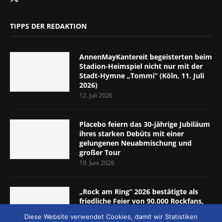
TIPPS DER REDAKTION
AnnenMayKantereit begeisterten beim
Stadion-Heimspiel nicht nur mit der
Stadt-Hymne „Tommi“ (Köln, 11. Juli
2026)
12. Juli 2026
Placebo feiern das 30-jährige Jubiläum
ihres starken Debüts mit einer
gelungenen Neuabmischung und
großer Tour
19. Juni 2026
„Rock am Ring“ 2026 bestätigte als
friedliche Feier von 90.000 Rockfans,
dass das Konzept passt (Nürburgring,
Diese Website verwendet Cookies, damit wir Statistiken
5.-7. Juni 2026)