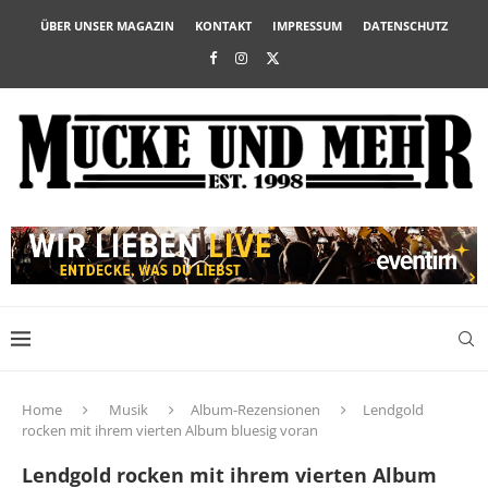
ÜBER UNSER MAGAZIN
KONTAKT
IMPRESSUM
DATENSCHUTZ
Home
Musik
Album-Rezensionen
Lendgold
rocken mit ihrem vierten Album bluesig voran
Lendgold rocken mit ihrem vierten Album