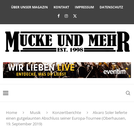
ÜBER UNSER MAGAZIN
KONTAKT
IMPRESSUM
DATENSCHUTZ
Home
Musik
Konzertberichte
Alvaro Soler lieferte
einen gutgelaunten Abschluss seiner Europa-Tournee (Oberhausen,
19. September 2019)