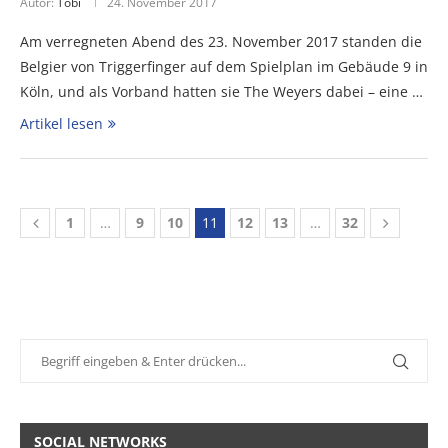
Autor:
Tobi
24. November 2017
Am verregneten Abend des 23. November 2017 standen die
Belgier von Triggerfinger auf dem Spielplan im Gebäude 9 in
Köln, und als Vorband hatten sie The Weyers dabei – eine …
Artikel lesen
1
…
9
10
11
12
13
…
32
SOCIAL NETWORKS