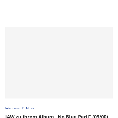
Interviews
Musik
JAW zu ihrem Album „No Blue Peril“ (09/00)