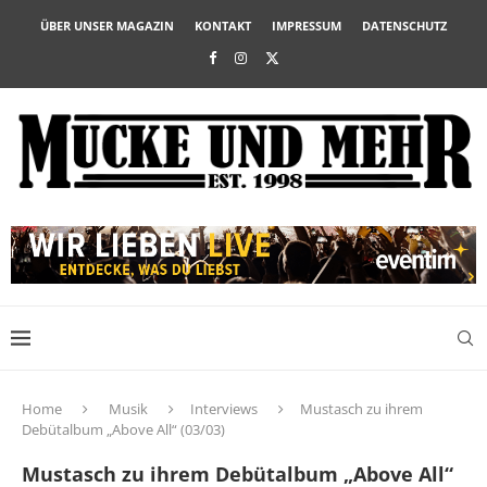
ÜBER UNSER MAGAZIN
KONTAKT
IMPRESSUM
DATENSCHUTZ
Home
Musik
Interviews
Mustasch zu ihrem
Debütalbum „Above All“ (03/03)
Mustasch zu ihrem Debütalbum „Above All“