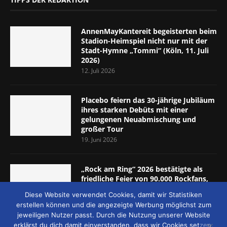
AnnenMayKantereit begeisterten beim
Stadion-Heimspiel nicht nur mit der
Stadt-Hymne „Tommi“ (Köln, 11. Juli
2026)
12. Juli 2026
Placebo feiern das 30-jährige Jubiläum
ihres starken Debüts mit einer
gelungenen Neuabmischung und
großer Tour
19. Juni 2026
„Rock am Ring“ 2026 bestätigte als
friedliche Feier von 90.000 Rockfans,
dass das Konzept passt (Nürburgring,
Diese Website verwendet Cookies, damit wir Statistiken
5.-7. Juni 2026)
erstellen können und die angezeigte Werbung möglichst zum
8. Juni 2026
jeweiligen Nutzer passt. Durch die Nutzung unserer Website
erklärst du dich damit einverstanden, dass wir Cookies setzen.