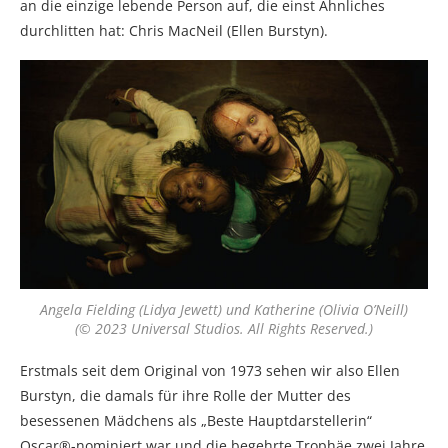
an die einzige lebende Person auf, die einst Ähnliches
durchlitten hat: Chris MacNeil (Ellen Burstyn).
Angela Fielding (Lidya Jewett) und Katherine (Olivia O’Neill)
(© 2023 Universal Studios. All Rights Reserved.)
Erstmals seit dem Original von 1973 sehen wir also Ellen
Burstyn, die damals für ihre Rolle der Mutter des
besessenen Mädchens als „Beste Hauptdarstellerin“
Oscar®-nominiert war und die begehrte Trophäe zwei Jahre