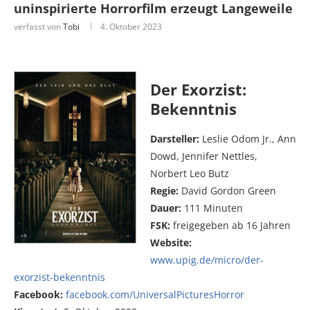
uninspirierte Horrorfilm erzeugt Langeweile
verfasst von
Tobi
4. Oktober 2023
Der Exorzist:
Bekenntnis
Darsteller:
Leslie Odom Jr., Ann
Dowd, Jennifer Nettles,
Norbert Leo Butz
Regie:
David Gordon Green
Dauer:
111 Minuten
FSK:
freigegeben ab 16 Jahren
Website:
www.upig.de/micro/der-
exorzist-bekenntnis
Facebook:
facebook.com/UniversalPicturesHorror