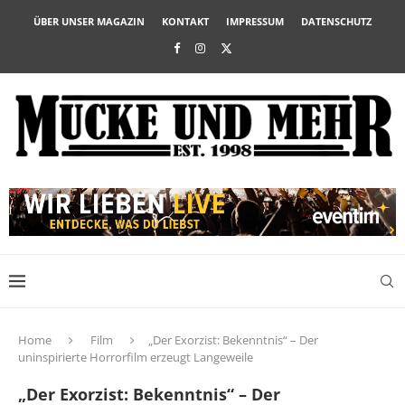
ÜBER UNSER MAGAZIN
KONTAKT
IMPRESSUM
DATENSCHUTZ
Home
Film
„Der Exorzist: Bekenntnis“ – Der
uninspirierte Horrorfilm erzeugt Langeweile
„Der Exorzist: Bekenntnis“ – Der