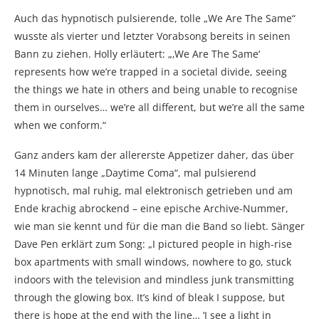
Auch das hypnotisch pulsierende, tolle „We Are The Same“
wusste als vierter und letzter Vorabsong bereits in seinen
Bann zu ziehen. Holly erläutert: „‚We Are The Same‘
represents how we’re trapped in a societal divide, seeing
the things we hate in others and being unable to recognise
them in ourselves… we’re all different, but we’re all the same
when we conform.“
Ganz anders kam der allererste Appetizer daher, das über
14 Minuten lange „Daytime Coma“, mal pulsierend
hypnotisch, mal ruhig, mal elektronisch getrieben und am
Ende krachig abrockend – eine epische Archive-Nummer,
wie man sie kennt und für die man die Band so liebt. Sänger
Dave Pen erklärt zum Song: „I pictured people in high-rise
box apartments with small windows, nowhere to go, stuck
indoors with the television and mindless junk transmitting
through the glowing box. It’s kind of bleak I suppose, but
there is hope at the end with the line… ‘I see a light in