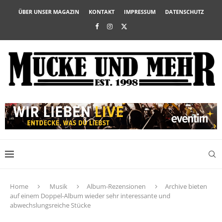
ÜBER UNSER MAGAZIN
KONTAKT
IMPRESSUM
DATENSCHUTZ
Home
Musik
Album-Rezensionen
Archive bieten
auf einem Doppel-Album wieder sehr interessante und
abwechslungsreiche Stücke