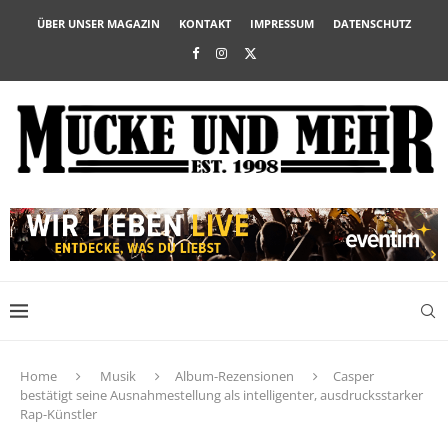
ÜBER UNSER MAGAZIN
KONTAKT
IMPRESSUM
DATENSCHUTZ
Home
Musik
Album-Rezensionen
Casper
bestätigt seine Ausnahmestellung als intelligenter, ausdrucksstarker
Rap-Künstler