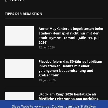
TIPPS DER REDAKTION
AnnenMayKantereit begeisterten beim
Stadion-Heimspiel nicht nur mit der
Stadt-Hymne „Tommi“ (Köln, 11. Juli
2026)
12. Juli 2026
Placebo feiern das 30-jährige Jubiläum
ihres starken Debüts mit einer
gelungenen Neuabmischung und
großer Tour
19. Juni 2026
„Rock am Ring“ 2026 bestätigte als
friedliche Feier von 90.000 Rockfans,
dass das Konzept passt (Nürburgring,
Diese Website verwendet Cookies, damit wir Statistiken
5.-7. Juni 2026)