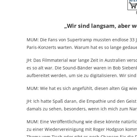
„Wir sind langsam, aber w
MUM: Die Fans von Supertramp mussten endlose 33 Ja
Paris-Konzerts warten. Warum hat es so lange gedaue
JH: Das Filmmaterial war lange Zeit in Australien ve
es so alt war. Die Sound-Bänder waren in Bob Siebe
aufbereitet werden, um sie zu digitalisieren. Wir sin
MUM: Wie hat es sich angefühlt, diesen alten Gig wi
JH: Ich hatte Spaß daran, die Empathie und den Geist
damals zu sehen, besonders, wenn ich mich zum Na
MUM: Eine Veröffentlichung wie diese könnte natürlic
zu einer Wiedervereinigung mit Roger Hodgson komme
Thema vom Tisch oder gibt es noch Chancen für die