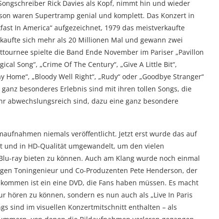
Songschreiber Rick Davies als Kopf, nimmt hin und wieder
dgson waren Supertramp genial und komplett. Das Konzert in
fast In America“ aufgezeichnet, 1979 das meistverkaufte
erkaufte sich mehr als 20 Millionen Mal und gewann zwei
urnee spielte die Band Ende November im Pariser „Pavillon
gical Song“, „Crime Of The Century“, „Give A Little Bit“,
ay Home“, „Bloody Well Right“, „Rudy“ oder „Goodbye Stranger“
 ganz besonderes Erlebnis sind mit ihren tollen Songs, die
hr abwechslungsreich sind, dazu eine ganz besondere
aufnahmen niemals veröffentlicht. Jetzt erst wurde das auf
rt und in HD-Qualität umgewandelt, um den vielen
lu-ray bieten zu können. Auch am Klang wurde noch einmal
gen Toningenieur und Co-Produzenten Pete Henderson, der
ekommen ist ein eine DVD, die Fans haben müssen. Es macht
r hören zu können, sondern es nun auch als „Live In Paris
ongs sind im visuellen Konzertmitschnitt enthalten – als