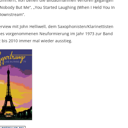
Nummern, von denen die Bildaufnahmen verloren gegangen
 Nobody But Me“, „You Started Laughing (When I Held You In
Downstream“.
erview mit John Helliwell, dem Saxophonisten/Klarinettisten
vies vorgenommenen Neuformierung im Jahr 1973 zur Band
 bis 2010 immer mal wieder ausstieg.