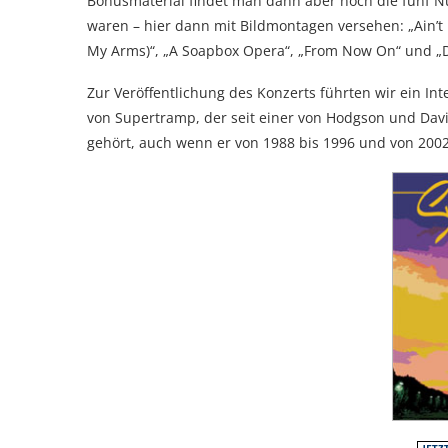
Bonusmaterial findet man dann aber noch die fünf 
waren – hier dann mit Bildmontagen versehen: „Ain’t
My Arms)“, „A Soapbox Opera“, „From Now On“ und „
Zur Veröffentlichung des Konzerts führten wir ein Int
von Supertramp, der seit einer von Hodgson und Da
gehört, auch wenn er von 1988 bis 1996 und von 2002