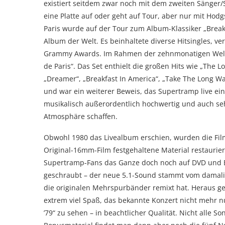
existiert seitdem zwar noch mit dem zweiten Sänger/
eine Platte auf oder geht auf Tour, aber nur mit Ho
Paris wurde auf der Tour zum Album-Klassiker „Break
Album der Welt. Es beinhaltete diverse Hitsingles, v
Grammy Awards. Im Rahmen der zehnmonatigen Weltto
de Paris“. Das Set enthielt die großen Hits wie „The Lo
„Dreamer“, „Breakfast In America“, „Take The Long W
und war ein weiterer Beweis, das Supertramp live ein
musikalisch außerordentlich hochwertig und auch se
Atmosphäre schaffen.
Obwohl 1980 das Livealbum erschien, wurden die Film
Original-16mm-Film festgehaltene Material restaurie
Supertramp-Fans das Ganze doch noch auf DVD und B
geschraubt – der neue 5.1-Sound stammt vom damali
die originalen Mehrspurbänder remixt hat. Heraus g
extrem viel Spaß, das bekannte Konzert nicht mehr nu
’79“ zu sehen – in beachtlicher Qualität. Nicht alle S