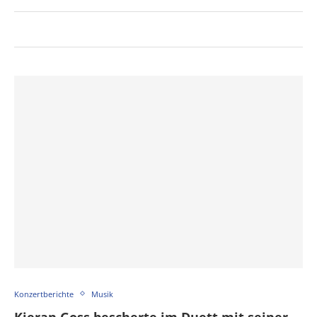
Konzertberichte
Musik
Kieran Goss bescherte im Duett mit seiner