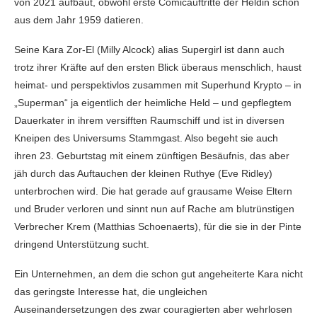
von 2021 aufbaut, obwohl erste Comicauftritte der Heldin schon
aus dem Jahr 1959 datieren.
Seine Kara Zor-El (Milly Alcock) alias Supergirl ist dann auch
trotz ihrer Kräfte auf den ersten Blick überaus menschlich, haust
heimat- und perspektivlos zusammen mit Superhund Krypto – in
„Superman“ ja eigentlich der heimliche Held – und gepflegtem
Dauerkater in ihrem versifften Raumschiff und ist in diversen
Kneipen des Universums Stammgast. Also begeht sie auch
ihren 23. Geburtstag mit einem zünftigen Besäufnis, das aber
jäh durch das Auftauchen der kleinen Ruthye (Eve Ridley)
unterbrochen wird. Die hat gerade auf grausame Weise Eltern
und Bruder verloren und sinnt nun auf Rache am blutrünstigen
Verbrecher Krem (Matthias Schoenaerts), für die sie in der Pinte
dringend Unterstützung sucht.
Ein Unternehmen, an dem die schon gut angeheiterte Kara nicht
das geringste Interesse hat, die ungleichen
Auseinandersetzungen des zwar couragierten aber wehrlosen