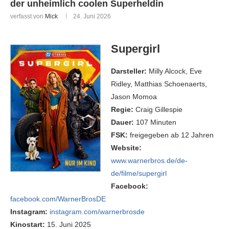
der unheimlich coolen Superheldin
verfasst von
Mick
24. Juni 2026
Supergirl
Darsteller:
Milly Alcock, Eve
Ridley, Matthias Schoenaerts,
Jason Momoa
Regie:
Craig Gillespie
Dauer:
107 Minuten
FSK:
freigegeben ab 12 Jahren
Website:
www.warnerbros.de/de-
de/filme/supergirl
Facebook:
facebook.com/WarnerBrosDE
Instagram:
instagram.com/warnerbrosde
Kinostart:
15. Juni 2025