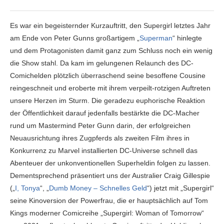
Es war ein begeisternder Kurzauftritt, den Supergirl letztes Jahr
am Ende von Peter Gunns großartigem „
Superman
“ hinlegte
und dem Protagonisten damit ganz zum Schluss noch ein wenig
die Show stahl. Da kam im gelungenen Relaunch des DC-
Comichelden plötzlich überraschend seine besoffene Cousine
reingeschneit und eroberte mit ihrem verpeilt-rotzigen Auftreten
unsere Herzen im Sturm. Die geradezu euphorische Reaktion
der Öffentlichkeit darauf jedenfalls bestärkte die DC-Macher
rund um Mastermind Peter Gunn darin, der erfolgreichen
Neuausrichtung ihres Zugpferds als zweiten Film ihres in
Konkurrenz zu Marvel installierten DC-Universe schnell das
Abenteuer der unkonventionellen Superheldin folgen zu lassen.
Dementsprechend präsentiert uns der Australier Craig Gillespie
(„
I, Tonya
“, „
Dumb Money – Schnelles Geld
“) jetzt mit „Supergirl“
seine Kinoversion der Powerfrau, die er hauptsächlich auf Tom
Kings moderner Comicreihe „Supergirl: Woman of Tomorrow“