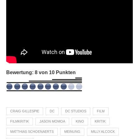
Bewertung: 8 von 10 Punkten
CRAIG GILLESPIE
DC
DC STUDIOS
FILM
FILMKRITIK
JASON MOMOA
KINO
KRITIK
MATTHIAS SCHOENAERTS
MEINUNG
MILLY ALCOCK