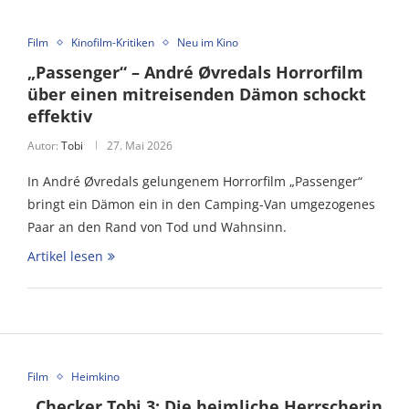
Film
Kinofilm-Kritiken
Neu im Kino
„Passenger“ – André Øvredals Horrorfilm
über einen mitreisenden Dämon schockt
effektiv
Autor:
Tobi
27. Mai 2026
In André Øvredals gelungenem Horrorfilm „Passenger“
bringt ein Dämon ein in den Camping-Van umgezogenes
Paar an den Rand von Tod und Wahnsinn.
Artikel lesen
Film
Heimkino
„Checker Tobi 3: Die heimliche Herrscherin