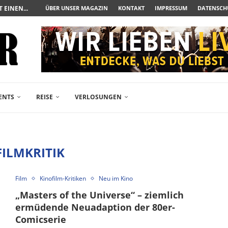
UERAUFARBEITUNG DER BESONDEREN ART
ÜBER UNSER MAGAZIN
KONTAKT
IMPRESSUM
DATENSCH
N ZUM ALBTRAUM WIRD
SPÄTE...
– FREIKARTEN- UND...
R ACTION-BLOCKBUSTER...
ENDÄREN POLARSTERN...
RAMA JETZT AUF DVD...
LESINGERS ROMCOM AUS 1963...
ENTS
REISE
VERLOSUNGEN
FILMKRITIK
Film
Kinofilm-Kritiken
Neu im Kino
„Masters of the Universe“ – ziemlich
ermüdende Neuadaption der 80er-
Comicserie