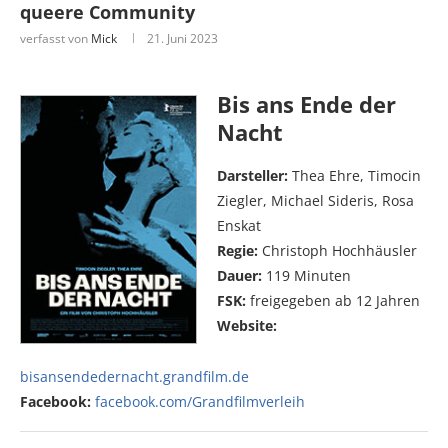
queere Community
verfasst von
Mick
21. Juni 2023
Bis ans Ende der
Nacht
Darsteller:
Thea Ehre, Timocin
Ziegler, Michael Sideris, Rosa
Enskat
Regie:
Christoph Hochhäusler
Dauer:
119 Minuten
FSK:
freigegeben ab 12 Jahren
Website:
bisansendedernacht.grandfilm.de
Facebook:
facebook.com/Grandfilmverleih