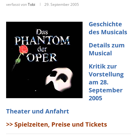
verfasst von
Tobi
29. September 2005
Geschichte
des Musicals
Details zum
Musical
Kritik zur
Vorstellung
am 28.
September
2005
Theater und Anfahrt
>> Spielzeiten, Preise und Tickets