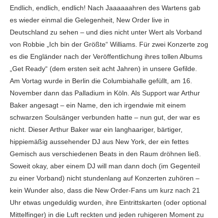
Endlich, endlich, endlich! Nach Jaaaaaahren des Wartens gab
es wieder einmal die Gelegenheit, New Order live in
Deutschland zu sehen – und dies nicht unter Wert als Vorband
von Robbie „Ich bin der Größte“ Williams. Für zwei Konzerte zog
es die Engländer nach der Veröffentlichung ihres tollen Albums
„Get Ready“ (dem ersten seit acht Jahren) in unsere Gefilde.
Am Vortag wurde in Berlin die Columbiahalle gefüllt, am 16.
November dann das Palladium in Köln. Als Support war Arthur
Baker angesagt – ein Name, den ich irgendwie mit einem
schwarzen Soulsänger verbunden hatte – nun gut, der war es
nicht. Dieser Arthur Baker war ein langhaariger, bärtiger,
hippiemäßig aussehender DJ aus New York, der ein fettes
Gemisch aus verschiedenen Beats in den Raum dröhnen ließ.
Soweit okay, aber einem DJ will man dann doch (im Gegenteil
zu einer Vorband) nicht stundenlang auf Konzerten zuhören –
kein Wunder also, dass die New Order-Fans um kurz nach 21
Uhr etwas ungeduldig wurden, ihre Eintrittskarten (oder optional
Mittelfinger) in die Luft reckten und jeden ruhigeren Moment zu